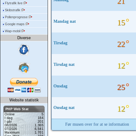
°
21
Flytrafik live
Skibstrafik
Pollenprognose
°
15
Mandag nat
Google maps
Wap-mobil
Diverse
°
22
Tirsdag
°
12
Tirsdag nat
°
25
Onsdag
Website statistik
°
12
Onsdag nat
Før musen over for at se information