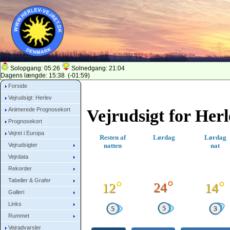
Solopgang: 05:26
Solnedgang: 21:04
Dagens længde: 15:38 (-01:59)
Forside
Vejrudsigt: Herlev
Vejrudsigt for Herl
Animerede Prognosekort
Prognosekort
Vejret i Europa
Resten af
Lørdag
Lørdag
Vejrudsigter
natten
nat
Vejrdata
Rekorder
Tabeller & Grafer
°
°
°
24
12
14
Galleri
Links
Rummet
Vejradvarsler