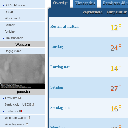
Oversigt
Timeopdelt
Detaljeret 48 
Sol & UV-varsel
Radar
Vejrforhold
Temperatur
WD Konsol
°
Banner
12
Resten af natten
Aktivitet
Om stationen
Webcam
°
24
Lørdag
Daglig video
°
14
Lørdag nat
°
27
Søndag
Tjenester
Trafikinfo
Jordskælv - USGS
°
16
Søndag nat
Earthcam
Webcam Galore
Wunderground
Mandag