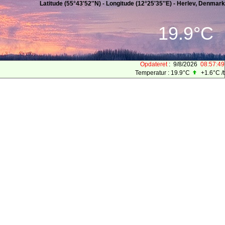
Latitude (55°43'52''N) - Longitude (12°25'35''E) - Herlev, Denmark
19.9°C
Opdateret
:
9/8/2026
08:57:49
Temperatur :
19.9°C
+1.6°C
/t