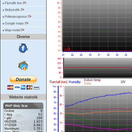
Flytrafik live
Skibstrafik
Pollenprognose
Google maps
Wap-mobil
Diverse
Website statistik