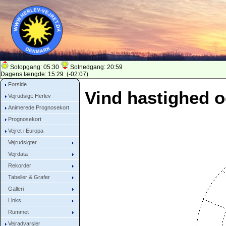
Solopgang: 05:30
Solnedgang: 20:59
Dagens længde: 15:29 (-02:07)
Forside
Vind hastighed o
Vejrudsigt: Herlev
Animerede Prognosekort
Prognosekort
Vejret i Europa
Vejrudsigter
Vejrdata
Rekorder
Tabeller & Grafer
Galleri
Links
Rummet
Vejradvarsler