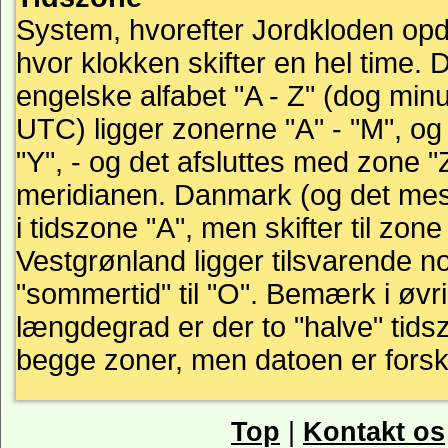
System, hvorefter Jordkloden opd
hvor klokken skifter en hel time.
engelske alfabet "A - Z" (dog minu
UTC) ligger zonerne "A" - "M", og
"Y", - og det afsluttes med zone 
meridianen. Danmark (og det mest
i tidszone "A", men skifter til zon
Vestgrønland ligger tilsvarende no
"sommertid" til "O". Bemærk i øvri
længdegrad er der to "halve" tid
begge zoner, men datoen er forske
Top
|
Kontakt os